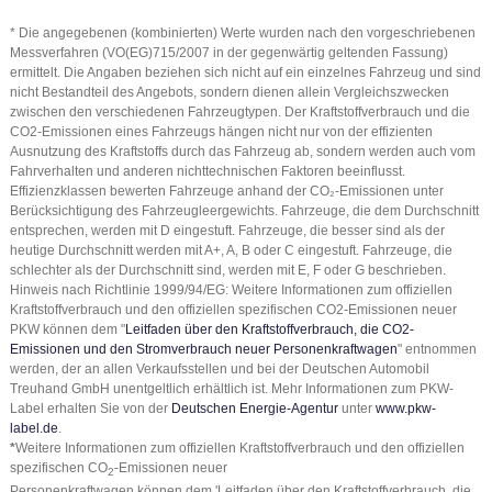
* Die angegebenen (kombinierten) Werte wurden nach den vorgeschriebenen
Messverfahren (VO(EG)715/2007 in der gegenwärtig geltenden Fassung)
ermittelt. Die Angaben beziehen sich nicht auf ein einzelnes Fahrzeug und sind
nicht Bestandteil des Angebots, sondern dienen allein Vergleichszwecken
zwischen den verschiedenen Fahrzeugtypen. Der Kraftstoffverbrauch und die
CO2-Emissionen eines Fahrzeugs hängen nicht nur von der effizienten
Ausnutzung des Kraftstoffs durch das Fahrzeug ab, sondern werden auch vom
Fahrverhalten und anderen nichttechnischen Faktoren beeinflusst.
Effizienzklassen bewerten Fahrzeuge anhand der CO₂-Emissionen unter
Berücksichtigung des Fahrzeugleergewichts. Fahrzeuge, die dem Durchschnitt
entsprechen, werden mit D eingestuft. Fahrzeuge, die besser sind als der
heutige Durchschnitt werden mit A+, A, B oder C eingestuft. Fahrzeuge, die
schlechter als der Durchschnitt sind, werden mit E, F oder G beschrieben.
Hinweis nach Richtlinie 1999/94/EG: Weitere Informationen zum offiziellen
Kraftstoffverbrauch und den offiziellen spezifischen CO2-Emissionen neuer
PKW können dem "
Leitfaden über den Kraftstoffverbrauch, die CO2-
Emissionen und den Stromverbrauch neuer Personenkraftwagen
" entnommen
werden, der an allen Verkaufsstellen und bei der Deutschen Automobil
Treuhand GmbH unentgeltlich erhältlich ist. Mehr Informationen zum PKW-
Label erhalten Sie von der
Deutschen Energie-Agentur
unter
www.pkw-
label.de
.
*
Weitere Informationen zum offiziellen Kraftstoffverbrauch und den offiziellen
spezifischen CO
-Emissionen neuer
2
Personenkraftwagen können dem 'Leitfaden über den Kraftstoffverbrauch, die