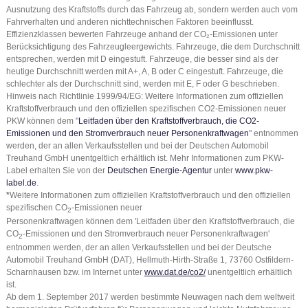
Ausnutzung des Kraftstoffs durch das Fahrzeug ab, sondern werden auch vom
Fahrverhalten und anderen nichttechnischen Faktoren beeinflusst.
Effizienzklassen bewerten Fahrzeuge anhand der CO₂-Emissionen unter
Berücksichtigung des Fahrzeugleergewichts. Fahrzeuge, die dem Durchschnitt
entsprechen, werden mit D eingestuft. Fahrzeuge, die besser sind als der
heutige Durchschnitt werden mit A+, A, B oder C eingestuft. Fahrzeuge, die
schlechter als der Durchschnitt sind, werden mit E, F oder G beschrieben.
Hinweis nach Richtlinie 1999/94/EG: Weitere Informationen zum offiziellen
Kraftstoffverbrauch und den offiziellen spezifischen CO2-Emissionen neuer
PKW können dem "
Leitfaden über den Kraftstoffverbrauch, die CO2-
Emissionen und den Stromverbrauch neuer Personenkraftwagen
" entnommen
werden, der an allen Verkaufsstellen und bei der Deutschen Automobil
Treuhand GmbH unentgeltlich erhältlich ist. Mehr Informationen zum PKW-
Label erhalten Sie von der
Deutschen Energie-Agentur
unter
www.pkw-
label.de
.
*
Weitere Informationen zum offiziellen Kraftstoffverbrauch und den offiziellen
spezifischen CO
-Emissionen neuer
2
Personenkraftwagen können dem 'Leitfaden über den Kraftstoffverbrauch, die
CO
-Emissionen und den Stromverbrauch neuer Personenkraftwagen'
2
entnommen werden, der an allen Verkaufsstellen und bei der Deutsche
Automobil Treuhand GmbH (DAT), Hellmuth-Hirth-Straße 1, 73760 Ostfildern-
Scharnhausen bzw. im Internet unter
www.dat.de/co2/
unentgeltlich erhältlich
ist.
Ab dem 1. September 2017 werden bestimmte Neuwagen nach dem weltweit