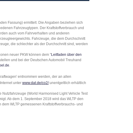
en Fassung) ermittelt. Die Angaben beziehen sich
hiedenen Fahrzeugtypen. Der Kraftstoffverbrauch und
werden auch vom Fahrverhalten und anderen
hrzeugleergewichts. Fahrzeuge, die dem Durchschnitt
zeuge, die schlechter als der Durchschnitt sind, werden
issionen neuer PKW können dem "
Leitfaden über den
stellen und bei der Deutschen Automobil Treuhand
bel.de
.
raftwagen' entnommen werden, der an allen
Internet unter
www.dat.de/co2/
unentgeltlich erhältlich
 Nutzfahrzeuge (World Harmonised Light Vehicle Test
hmigt. Ab dem 1. September 2018 wird das WLTP den
ach dem WLTP gemessenen Kraftstoffverbrauchs- und