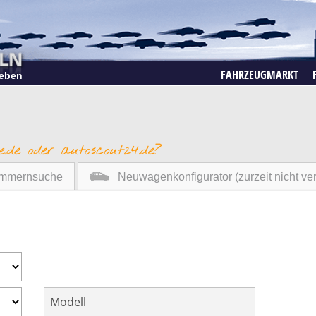
FAHRZEUGMARKT
eben
mmernsuche
Neuwagenkonfigurator (zurzeit nicht ve
upe
Nutzfahrzeuge