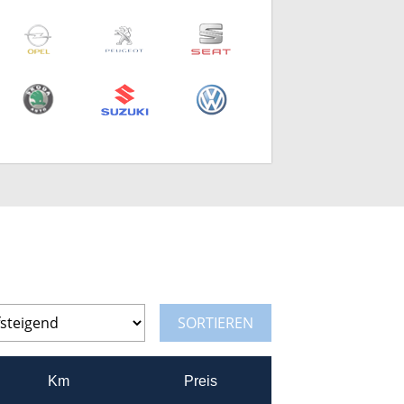
Opel
Peugeot
SEAT
Skoda
Suzuki
VW
Km
Preis