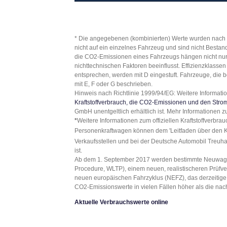
* Die angegebenen (kombinierten) Werte wurden nach 
nicht auf ein einzelnes Fahrzeug und sind nicht Besta
die CO2-Emissionen eines Fahrzeugs hängen nicht nur 
nichttechnischen Faktoren beeinflusst. Effizienzklas
entsprechen, werden mit D eingestuft. Fahrzeuge, die be
mit E, F oder G beschrieben.
Hinweis nach Richtlinie 1999/94/EG: Weitere Informati
Kraftstoffverbrauch, die CO2-Emissionen und den Str
GmbH unentgeltlich erhältlich ist. Mehr Informationen
*
Weitere Informationen zum offiziellen Kraftstoffverbra
Personenkraftwagen können dem 'Leitfaden über den Kr
Verkaufsstellen und bei der Deutsche Automobil Treuh
ist.
Ab dem 1. September 2017 werden bestimmte Neuwagen 
Procedure, WLTP), einem neuen, realistischeren Prüfv
neuen europäischen Fahrzyklus (NEFZ), das derzeitige
CO2-Emissionswerte in vielen Fällen höher als die 
Aktuelle Verbrauchswerte online