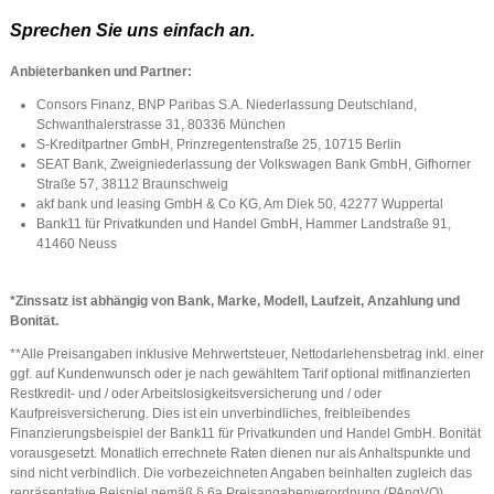
Sprechen Sie uns einfach an.
Anbieterbanken und Partner:
Consors Finanz, BNP Paribas S.A. Niederlassung Deutschland,
Schwanthalerstrasse 31, 80336 München
S-Kreditpartner GmbH, Prinzregentenstraße 25, 10715 Berlin
SEAT Bank, Zweigniederlassung der Volkswagen Bank GmbH, Gifhorner
Straße 57, 38112 Braunschweig
akf bank und leasing GmbH & Co KG, Am Diek 50, 42277 Wuppertal
Bank11 für Privatkunden und Handel GmbH, Hammer Landstraße 91,
41460 Neuss
*Zinssatz ist abhängig von Bank, Marke, Modell, Laufzeit, Anzahlung und
Bonität.
**Alle Preisangaben inklusive Mehrwertsteuer, Nettodarlehensbetrag inkl. einer
ggf. auf Kundenwunsch oder je nach gewähltem Tarif optional mitfinanzierten
Restkredit- und / oder Arbeitslosigkeitsversicherung und / oder
Kaufpreisversicherung. Dies ist ein unverbindliches, freibleibendes
Finanzierungsbeispiel der Bank11 für Privatkunden und Handel GmbH. Bonität
vorausgesetzt. Monatlich errechnete Raten dienen nur als Anhaltspunkte und
sind nicht verbindlich. Die vorbezeichneten Angaben beinhalten zugleich das
repräsentative Beispiel gemäß § 6a Preisangabenverordnung (PAngVO).