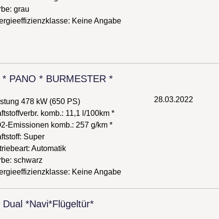
be: grau
rgieeffizienzklasse:
Keine Angabe
ED * PANO * BURMESTER *
28.03.2022
istung
478 kW
(
650 PS
)
ftstoffverbr. komb.: 11,1 l/100km *
2-Emissionen komb.: 257 g/km *
ftstoff: Super
riebeart: Automatik
rbe: schwarz
rgieeffizienzklasse:
Keine Angabe
Dual *Navi*Flügeltür*