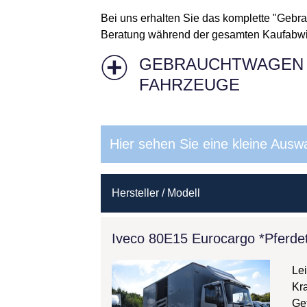
Bei uns erhalten Sie das komplette "Gebra
Beratung während der gesamten Kaufabwick
GEBRAUCHTWAGEN B
FAHRZEUGE
Hier sehen Sie eine kleine Aus
Hersteller / Modell
Iveco 80E15 Eurocargo *Pferdet
Le
Kra
Get