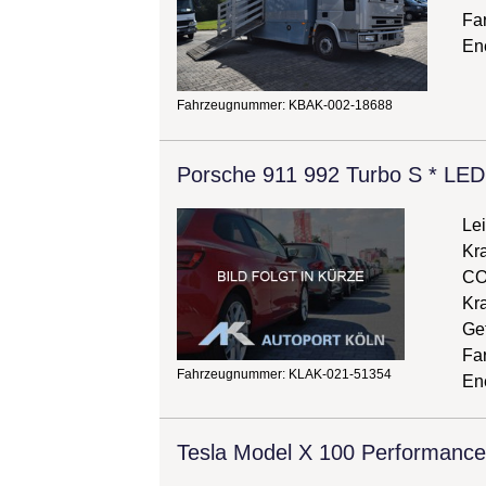
Far
Ene
Fahrzeugnummer: KBAK-002-18688
Porsche 911 992 Turbo S * L
Le
Kra
CO
Kra
Get
Fa
Fahrzeugnummer: KLAK-021-51354
Ene
Tesla Model X 100 Performance 