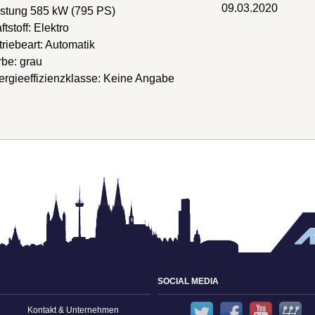
09.03.2020
istung
585 kW
(
795 PS
)
ftstoff: Elektro
riebeart: Automatik
be: grau
rgieeffizienzklasse:
Keine Angabe
SOCIAL MEDIA
Twitter
Facebook
YouT
Kontakt & Unternehmen