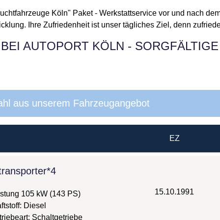
uchtfahrzeuge Köln" Paket - Werkstattservice vor und nach dem
lung. Ihre Zufriedenheit ist unser tägliches Ziel, denn zufri
EI AUTOPORT KÖLN - SORGFÄLTIGE
wahl aus unserem Fahrzeugangebot
EZ
ransporter*4
15.10.1991
istung
105 kW
(
143 PS
)
ftstoff: Diesel
riebeart: Schaltgetriebe