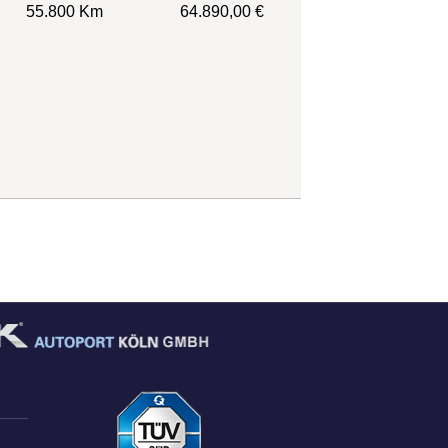
55.800 Km
64.890,00 €
ube
Autoplenum